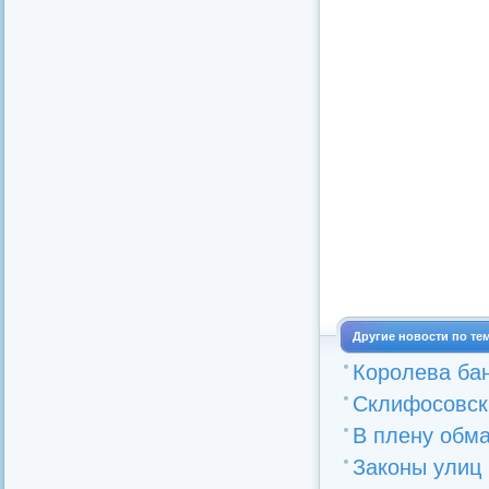
Другие новости по те
Королева бан
Склифосовски
В плену обма
Законы улиц 