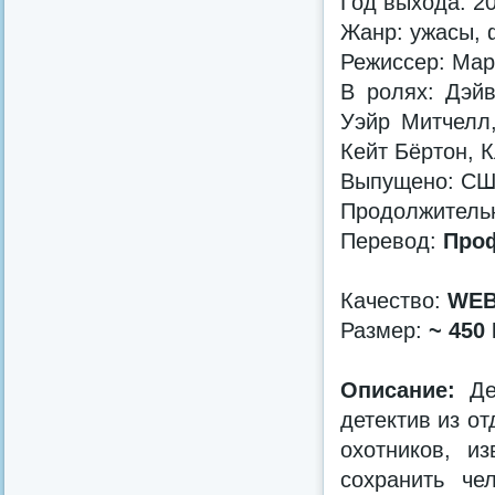
Год выхода: 2
Жанр: ужасы, 
Режиссер: Мар
В ролях: Дэйв
Уэйр Митчелл,
Кейт Бёртон, 
Выпущено: США 
Продолжительно
Перевод:
Проф
Качество:
WEB
Размер:
~ 450
Описание:
Дей
детектив из от
охотников, и
сохранить че