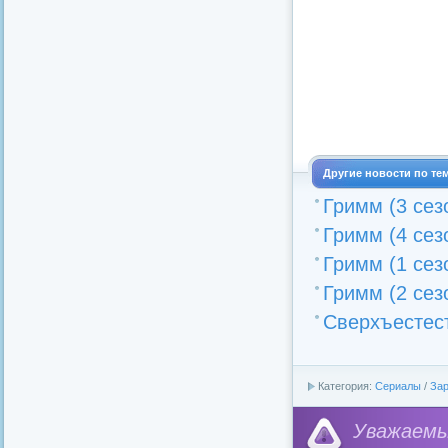
Другие новости по те
Гримм (3 сез
Гримм (4 сез
Гримм (1 сезо
Гримм (2 сез
Сверхъестест
Категория:
Сериалы
/
За
Уважае