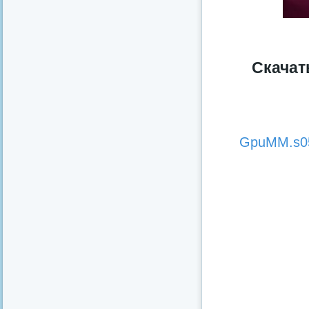
Скачат
GpuMM.s05.