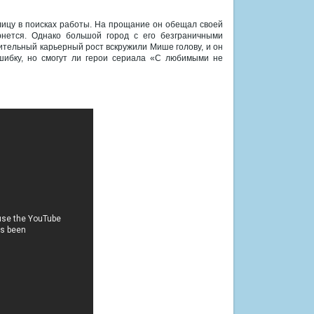
лицу в поисках работы. На прощание он обещал своей
ернется. Однако большой город с его безграничными
ительный карьерный рост вскружили Мише голову, и он
шибку, но смогут ли герои сериала «С любимыми не