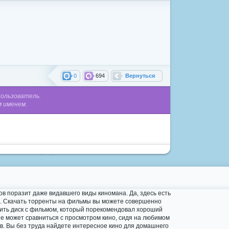
0
694
Вернуться
пользователь.
м именем.
в поразит даже видавшего виды киномана. Да, здесь есть
фа. Скачать торренты на фильмы вы можете совершенно
упить диск с фильмом, который порекомендовал хороший
не может сравниться с просмотром кино, сидя на любимом
ов. Вы без труда найдете интересное кино для домашнего