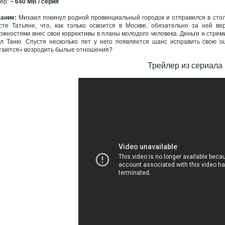
ер:
~ 640 MB / серия
ание:
Михаил покинул родной провинциальный городок и отправился в сто
сте Татьяне, что, как только освоится в Москве, обязательно за ней в
ожностями внес свои коррективы в планы молодого человека. Деньги и стрем
л Таню. Спустя несколько лет у него появляется шанс исправить свою о
таются» возродить былые отношения?
Трейлер из сериала