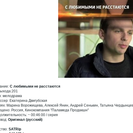
ание:
С любимыми не расстаются
выхода:201
: мелодрама
ссер: Екатерина Двигубская
лях: Марина Ворожищева, Алексей Янин, Андрей Сенькин, Татьяна Чердынцев
щено: Россия, Кинокомпания "Паламеда Продакшн"
олжительность: ~ 00:46:00 / серия
вод:
Оригинал (русский)
ство:
SATRip