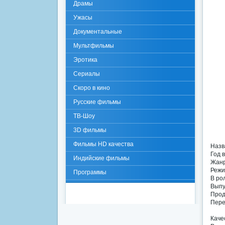
Драмы
Ужасы
Документальные
Мультфильмы
Эротика
Сериалы
Скоро в кино
Русские фильмы
ТВ-Шоу
3D фильмы
Фильмы HD качества
Назв
Год 
Индийские фильмы
Жанр
Режи
Программы
В ро
Выпу
Прод
Пере
Каче