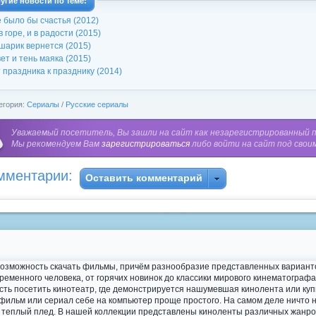
угие новости по теме:
 было бы счастья (2012)
в горе, и в радости (2015)
шарик вернется (2015)
ет и тень маяка (2015)
 праздника к празднику (2014)
егория:
Сериалы
/
Русские сериалы
Уважаемый посетитель, Вы зашли на сайт как незарегистрированный 
Мы рекомендуем Вам
зарегистрироваться
либо войти на сайт под свои
мментарии:
Оставить комментарий
возможность скачать фильмы, причём разнообразие представленных варианто
овременного человека, от горячих новинок до классики мирового кинематогра
ость посетить кинотеатр, где демонстрируется нашумевшая кинолента или к
 фильм или сериал себе на компьютер проще простого. На самом деле ничто 
й, и теплый плед. В нашей коллекции представлены киноленты различных жанр