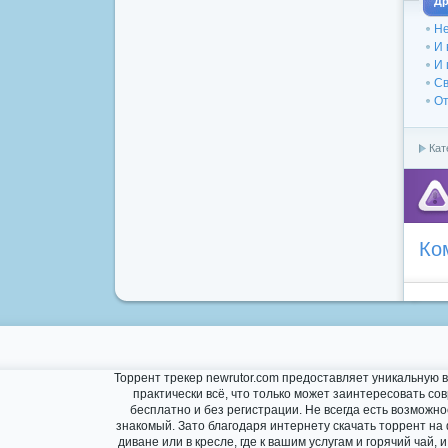
Др
Не
И 
И 
Св
От
Кат
Ко
Торрент трекер newrutor.com предоставляет уникальную 
практически всё, что только может заинтересовать с
бесплатно и без регистрации. Не всегда есть возможн
знакомый. Зато благодаря интернету скачать торрент на
диване или в кресле, где к вашим услугам и горячий ча