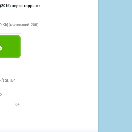
2015) через торрент:
9 Kb] (cкачиваний: 209)