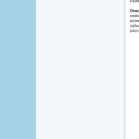
Разм
Опис
неве
возм
забы
расс