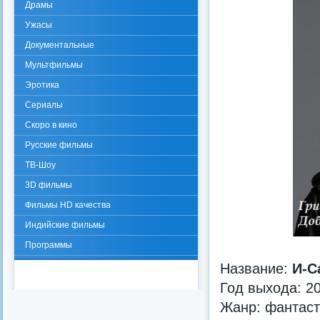
Драмы
Ужасы
Документальные
Мультфильмы
Эротика
Сериалы
Скоро в кино
Русские фильмы
ТВ-Шоу
3D фильмы
Фильмы HD качества
Индийские фильмы
Программы
Название:
И-С
Год выхода: 2
Жанр: фантаст