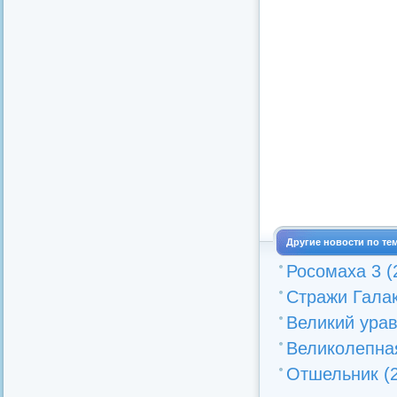
Другие новости по те
Росомаха 3 (
Стражи Галак
Великий урав
Великолепная
Отшельник (