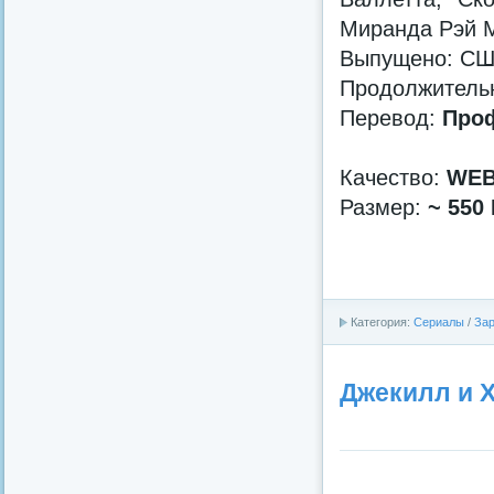
Миранда Рэй М
Выпущено: С
Продолжительно
Перевод:
Проф
Качество:
WEB
Размер:
~ 550
Категория:
Сериалы
/
За
Джекилл и Х