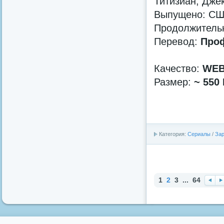
Титизиан, Дже
Выпущено: С
Продолжительно
Перевод:
Проф
Качество:
WEB
Размер:
~ 550
Категория:
Сериалы
/
За
1
2
3
...
64
Наз
Вп
ад
ре