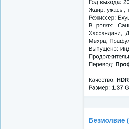
Год выхода: 2
Жанр: ужасы, 
Режиссер: Бху
В ролях: Сан
Хассандани, 
Мехра, Прафу
Выпущено: Инди
Продолжительн
Перевод:
Проф
Качество:
HDR
Размер:
1.37 
Категория:
Фильмы в HD 
2014 года
Безмолвие (