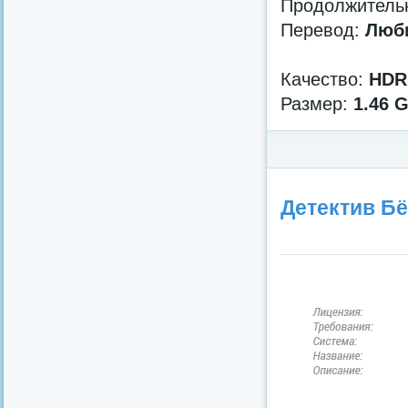
Продолжительн
Перевод:
Люби
Качество:
HDR
Размер:
1.46 
Категория:
Фильмы в HD 
года
Детектив Бё