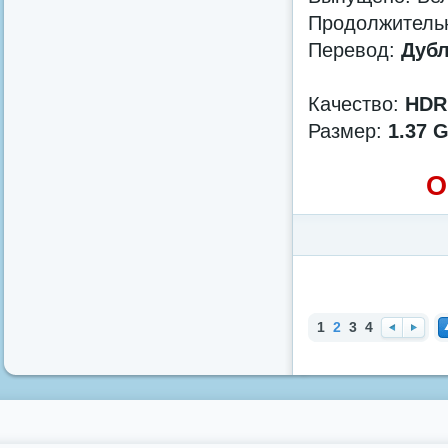
Продолжительн
Перевод:
Дубл
Качество:
HDR
Размер:
1.37 
О
Категория:
Фильмы в HD 
Приключения
/
Мелодра
1
2
3
4
Наз
Впе
Н
ад
ред
е