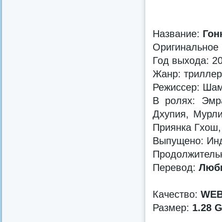
Название:
Гон
Оригинальное
Год выхода: 2
Жанр: триллер
Режиссер: Ша
В ролях: Эмр
Дхупия, Мурли
Приянка Гхош
Выпущено: Инд
Продолжительн
Перевод:
Люби
Качество:
WEB
Размер:
1.28 