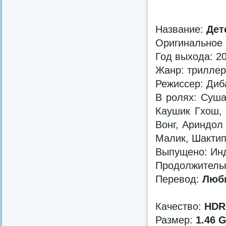
Название:
Дет
Оригинальное
Год выхода: 2
Жанр: триллер
Режиссер: Диб
В ролях: Суша
Каушик Гхош, 
Вонг, Ариндол
Малик, Шакти
Выпущено: Инди
Продолжительн
Перевод:
Люби
Качество:
HDR
Размер:
1.46 