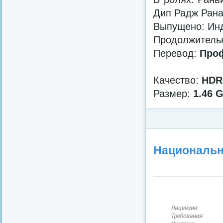
Дип Радж Рана
Выпущено: Инди
Продолжительн
Перевод:
Проф
Качество:
HDR
Размер:
1.46 
Категория:
Криминал
/
Фи
/
Драмы
Национальна